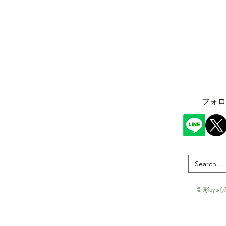
​フォ
© 彩aya心理