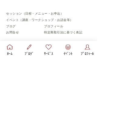
セッション（日程・メニュー・お申込）
​イベント（講座・ワークショップ・お話会等）
​ブログ
​プロフィール
お問合せ
​特定商取引法に基づく表記
​フォローお願いします♡
ﾎｰﾑ
ﾌﾞﾛｸﾞ
ｻｰﾋﾞｽ
ｲﾍﾞﾝﾄ
ﾌﾟﾛﾌｨｰﾙ
© 彩aya心理コーチ All Rights Reserved.