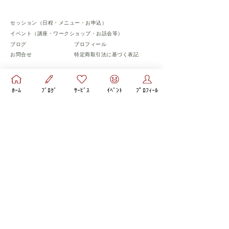
セッション（日程・メニュー・お申込）
​イベント（講座・ワークショップ・お話会等）
​ブログ
​プロフィール
お問合せ
​特定商取引法に基づく表記
​フォローお願いします♡
ﾎｰﾑ
ﾌﾞﾛｸﾞ
ｻｰﾋﾞｽ
ｲﾍﾞﾝﾄ
ﾌﾟﾛﾌｨｰﾙ
© 彩aya心理コーチ All Rights Reserved.