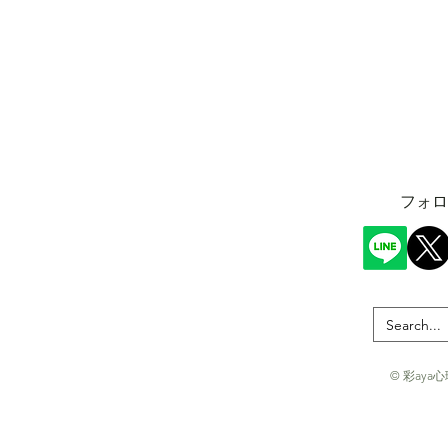
​フォ
© 彩aya心理