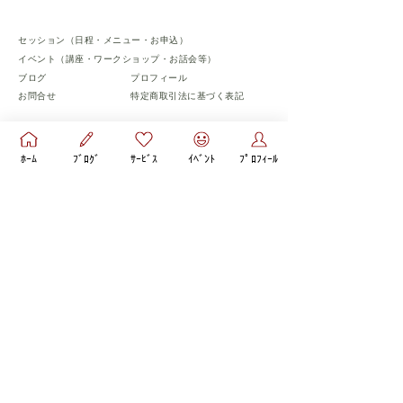
セッション（日程・メニュー・お申込）
​イベント（講座・ワークショップ・お話会等）
​ブログ
​プロフィール
お問合せ
​特定商取引法に基づく表記
​フォローお願いします♡
ﾎｰﾑ
ﾌﾞﾛｸﾞ
ｻｰﾋﾞｽ
ｲﾍﾞﾝﾄ
ﾌﾟﾛﾌｨｰﾙ
© 彩aya心理コーチ All Rights Reserved.