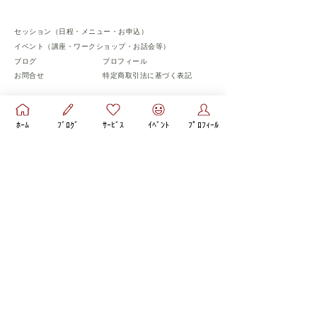
セッション（日程・メニュー・お申込）
​イベント（講座・ワークショップ・お話会等）
​ブログ
​プロフィール
お問合せ
​特定商取引法に基づく表記
​フォローお願いします♡
ﾎｰﾑ
ﾌﾞﾛｸﾞ
ｻｰﾋﾞｽ
ｲﾍﾞﾝﾄ
ﾌﾟﾛﾌｨｰﾙ
© 彩aya心理コーチ All Rights Reserved.