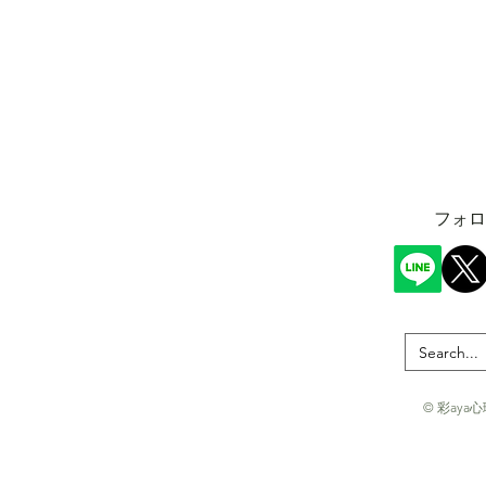
​フォ
© 彩aya心理