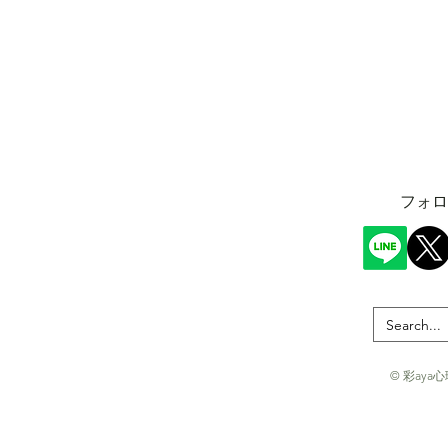
​フォ
© 彩aya心理