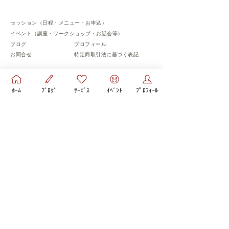
セッション（日程・メニュー・お申込）
​イベント（講座・ワークショップ・お話会等）
​ブログ
​プロフィール
お問合せ
​特定商取引法に基づく表記
​フォローお願いします♡
ﾎｰﾑ
ﾌﾞﾛｸﾞ
ｻｰﾋﾞｽ
ｲﾍﾞﾝﾄ
ﾌﾟﾛﾌｨｰﾙ
© 彩aya心理コーチ All Rights Reserved.