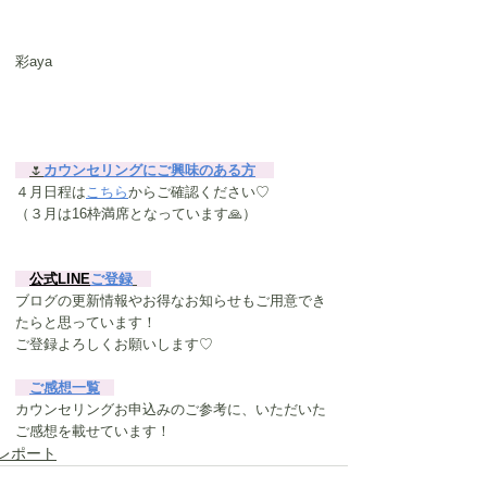
彩aya
🌷
カウンセリングにご興味のある方
４月日程は
こちら
からご確認ください♡
（３月は16枠満席となっています🙏）
公式LINE
ご登録
ブログの更新情報やお得なお知らせもご用意でき
たらと思っています！
ご登録よろしくお願いします♡　　　
ご感想一覧
カウンセリングお申込みのご参考に、いただいた
ご感想を載せています！
レポート