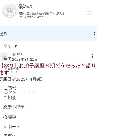
彩aya
曖昧な恋も生き方も納得感100％に変える
ライフデザインコーチ
記事
全て
彩aya
全て
2023年3月21日
【3/21】お弟子講座６期どうだった？語り
お知らせ
ます！！
イベント
更新日：
2023年4月9日
ご感想
じゃん！！！！！
ご相談
恋愛心理学
心理学
レポート