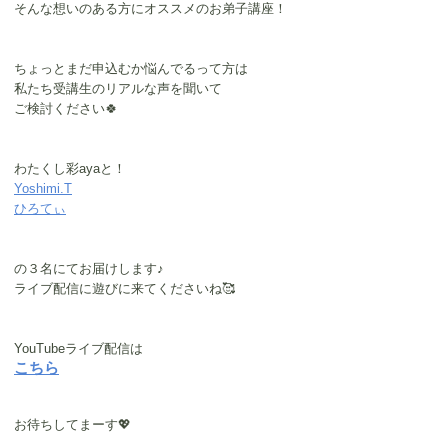
そんな想いのある方にオススメのお弟子講座！
ちょっとまだ申込むか悩んでるって方は
私たち受講生のリアルな声を聞いて
ご検討ください🍀
わたくし彩ayaと！
Yoshimi.T
ひろてぃ
の３名にてお届けします♪
ライブ配信に遊びに来てくださいね🥰
YouTubeライブ配信は
こちら
お待ちしてまーす💖