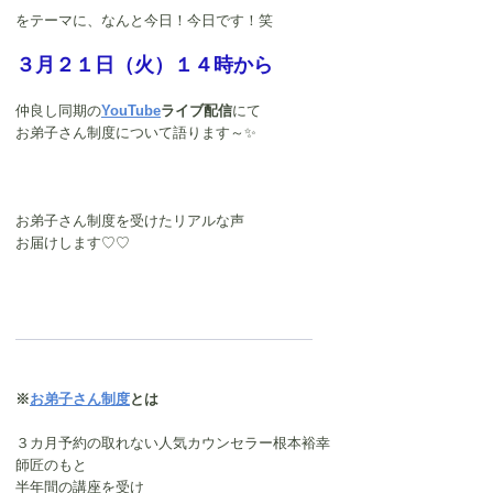
をテーマに、なんと今日！今日です！笑
３月２１日（火）１４時から
仲良し同期の
YouTube
ライブ配信
にて
お弟子さん制度について語ります～✨
お弟子さん制度を受けたリアルな声
お届けします♡♡
※
お弟子さん制度
とは
３カ月予約の取れない人気カウンセラー根本裕幸
師匠のもと
半年間の講座を受け