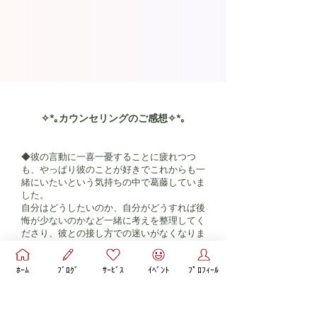
✧*｡カウンセリングのご感想✧*｡
◆彼の言動に一喜一憂することに疲れつつ
も、やっぱり彼のことが好きでこれからも一
緒にいたいという気持ちの中で葛藤していま
した。
自分はどうしたいのか、自分がどうすれば後
悔が少ないのかなど一緒に考えを整理してく
ださり、彼との接し方での迷いがなくなりま
した。（Yさま）
ﾎｰﾑ
ﾌﾞﾛｸﾞ
ｻｰﾋﾞｽ
ｲﾍﾞﾝﾄ
ﾌﾟﾛﾌｨｰﾙ
◆こんなに自分のことを思って、幸せになる
と信じてくれる方がいてビックリしました。
気持ちがどん底になるような出来事があった