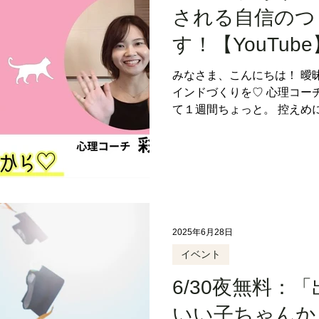
コンパクトが好きなんだけ
される自信のつ
す！【YouTube
みなさま、こんにちは！ 曖
インドづくりを♡ 心理コーチ
て１週間ちょっと。 控えめに
からないし、お昼ごはん楽だし
いし…笑...
2025年6月28日
イベント
6/30夜無料：
いい子ちゃんか