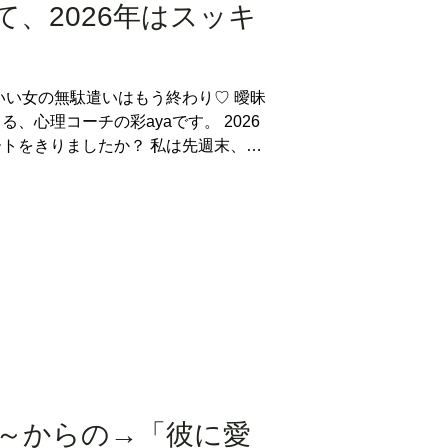
、2026年はスッキ
いい女の無駄遣いはもう終わり♡ 曖昧
、心理コーチの彩ayaです。 2026
トをきりましたか？ 私は先週末、大
🌺 年明け、自分のなかに「水」に関
すよ。 綺麗な海を、自由に泳ぐマー
に進みたいなと思って🧜‍♀️✨ （あなた
ミは受け付けません！w） だから、
れて最高でした＾＾ でね、私、とに
 福岡に住んでいるから、他の地域に比べ
それでも冬が大嫌いなんですよね～ 寒
ンしちゃう。 でも沖縄は冬でも寒く
ても最高なんですよねぇ…！ 子育て
～８年後くらいかな 冬季だけでも、
もいいななんて♪ 今回の旅でヴィジ
～からの→「彼に愛
 （沖縄で泊まったホテル。住む家は