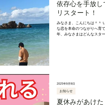
依存心を手放して
リスタート！
みなさま、こんにちは＾＾ 
な恋を本命のつながりへ育てる
年、みなさまはどんなスター
好きな沖縄へ行ってきました
するイメージが浮かんだんで
メイド みたいに 優雅に軽やか
がマーメイド？というツッコ
海が豊かな沖縄の空気を浴び
かく寒いのが苦手で(>_<)
るとマシなんでしょうけど 
いってだけでエネルギーダウ
2025年9月9日
はないから、気候の面で言っ
とのバランスを考えると、５
お知らせ
あたたかな沖縄に暮らす生活
夏休みがあけた
ョンを描いておりました＾＾