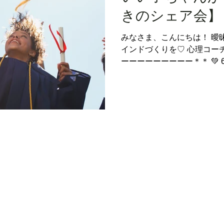
きのシェア会】
後になめんなよ
みなさま、こんにちは！ 曖
インドづくりを♡ 心理コーチ
ーーーーーーーーー＊＊ 💚 6
💚 「出来て当たり前」の い