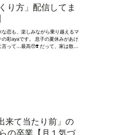
ど、ホ
くり方」配信してま
】
昧な恋も、楽しみながら乗り越えるマ
の彩ayaです。 息子の夏休みがあけ
言って…最高🥺❣️ だって、家は散ら
、ゲーム実況YouTubeは流れてな
「出来て当たり前」の
らの卒業【月１気づ