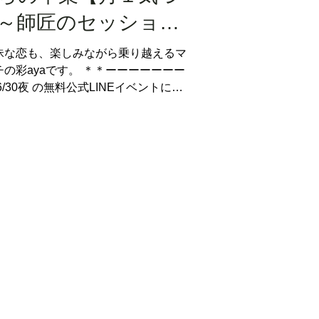
～師匠のセッション
！が出てきた話～
昧な恋も、楽しみながら乗り越えるマ
の彩ayaです。 ＊＊ーーーーーーー
/30夜 の無料公式LINEイベントにて
い子ちゃんからの卒業...