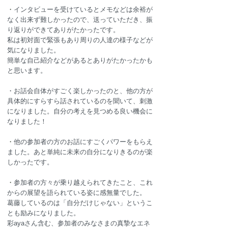
・
インタビューを受けているとメモなどは余裕が
なく出来ず難しかったので、送っていただき、振
り返りができてありがたかったです。
私は初対面で緊張もあり周りの人達の様子などが
気になりました。
簡単な自己紹介などがあるとありがたかったかも
と思います。
・お話会自体がすごく楽しかったのと、他の方が
具体的にすらすら話されているのを聞いて、刺激
になりました。自分の考えを見つめる良い機会に
なりました！
・
他の参加者の方のお話にすごくパワーをもらえ
ました。あと単純に未来の自分になりきるのが楽
しかったです。
・
参加者の方々が乗り越えられてきたこと、これ
からの展望を語られている姿に感無量でした。
葛藤しているのは「自分だけじゃない」というこ
とも励みになりました。
彩ayaさん含む、参加者のみなさまの真摯なエネ