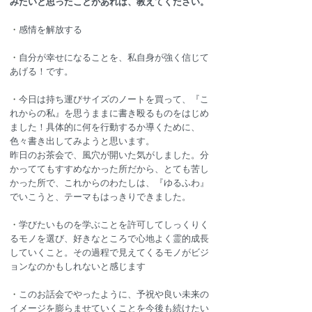
みたいと思ったことがあれば、教えてください。
・
感情を解放する
・
自分が幸せになることを、私自身が強く信じて
あげる！です。
・
今日は持ち運びサイズのノートを買って、『こ
れからの私』を思うままに書き殴るものをはじめ
ました！具体的に何を行動するか導くために、
色々書き出してみようと思います。
昨日のお茶会で、風穴が開いた気がしました。分
かっててもすすめなかった所だから、とても苦し
かった所で、これからのわたしは、『ゆるふわ』
でいこうと、テーマもはっきりできました。
・
学びたいものを学ぶことを許可してしっくりく
るモノを選び、好きなところで心地よく霊的成長
していくこと。その過程で見えてくるモノがビジ
ョンなのかもしれないと感じます
・
このお話会でやったように、予祝や良い未来の
イメージを膨らませていくことを今後も続けたい