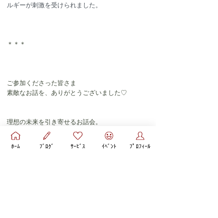
ルギーが刺激を受けられました。
＊＊＊
ご参加くださった皆さま
素敵なお話を、ありがとうございました♡
理想の未来を引き寄せるお話会。
ぜひまた開催したいと思っています。
ﾎｰﾑ
ﾌﾞﾛｸﾞ
ｻｰﾋﾞｽ
ｲﾍﾞﾝﾄ
ﾌﾟﾛﾌｨｰﾙ
有料になるとは思いますが
その分、今回のようなインタビューに
振り返りや現実につなげるワークの時間も加えて
ご提供したい💝