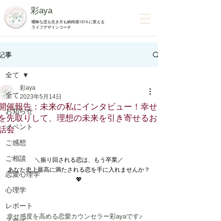
彩aya
曖昧な恋も生き方も納得感100％に変える
ライフデザインコーチ
記事
全て
彩aya
全て
2023年5月14日
開催報告：未来の私にインタビュー！幸せ
お知らせ
を先取りして、理想の未来を引き寄せるお
イベント
話会
ご感想
ご相談
＼振り回される恋は、もう卒業／
あなた史上最高に満たされる恋を手に入れませんか？
恋愛心理学
💖
心理学
レポート
幸せ感度を高める恋愛カウンセラー彩ayaです♪