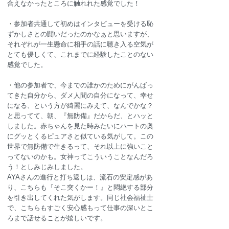
合えなかったところに触れれた感覚でした！
・
参加者共通して初めはインタビューを受ける恥
ずかしさとの闘いだったのかなぁと思いますが、
それぞれが一生懸命に相手の話に聴き入る空気が
とても優しくて、これまでに経験したことのない
感覚でした。
・
他の参加者で、今までの誰かのためにがんばっ
てきた自分から、ダメ人間の自分になって、幸せ
になる、という方が綺麗にみえて、なんでかな？
と思ってて、朝、『無防備』だからだ、とハッと
しました。赤ちゃんを見た時みたいにハートの奥
にグッとくるピュアさと似ている気がして。この
世界で無防備で生きるって、それ以上に強いこと
ってないのかも。女神ってこういうことなんだろ
う！としみじみしました。
AYAさんの進行と打ち返しは、流石の安定感があ
り、こちらも『そこ突くかー！』と悶絶する部分
を引き出してくれた気がします。同じ社会福祉士
で、こちらもすごく安心感もって仕事の深いとこ
ろまで話せることが嬉しいです。