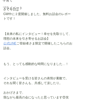
子育て
プライベート
さて今日は
GW中に２度開催しました、無料お話会のレポー
トです！
【未来の私にインタビュー！幸せを先取りして、
理想の未来を引き寄せるお話会】
公式LINE
ご登録者さま限定で開催したこちらのお
話会。
もう、とっても感動的な時間になりました…！
インタビューを受ける皆さんの表情が素敵で。
それを聞く皆さんも、共感して涙したり。
おかげさまで、
我ながら最高の会になったと思っています😍笑