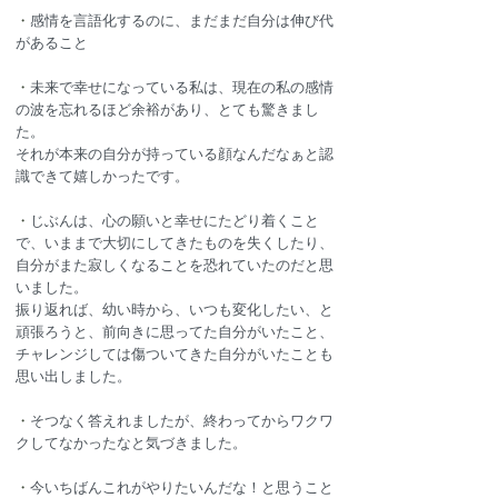
・
感情を言語化するのに、まだまだ自分は伸び代
があること
・
未来で幸せになっている私は、現在の私の感情
の波を忘れるほど余裕があり、とても驚きまし
た。
それが本来の自分が持っている顔なんだなぁと認
識できて嬉しかったです。
・
じぶんは、心の願いと幸せにたどり着くこと
で、いままで大切にしてきたものを失くしたり、
自分がまた寂しくなることを恐れていたのだと思
いました。
振り返れば、幼い時から、いつも変化したい、と
頑張ろうと、前向きに思ってた自分がいたこと、
チャレンジしては傷ついてきた自分がいたことも
思い出しました。
・
そつなく答えれましたが、終わってからワクワ
クしてなかったなと気づきました。
・
今いちばんこれがやりたいんだな！と思うこと