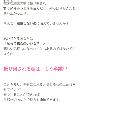
子育て
曖昧な態度の彼に振り回され
プライベート
もう諦めようと落ち込んだり、やっぱり好きだと
舞い上がったり。
そんな、
進展しない恋
に悩んでいませんか？
思い当たるあなたは
「
私って都合のいい女？
」と
悲しい気持ちになったこともあるのではないでし
ょうか。
振り回される恋は​、もう卒業♡
自分を知り、幸せになれると信じる心の土台（幸
せマインド）
をつくることができれば
自然体のあなたで魅力を発揮できます。