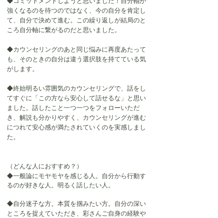
◆コミットメントしようと思いました！自分軸が
強くなるのを待つのではなく、今の自分を肯定し
て、自分で決めて進む。この繰り返しが結局のと
ころ自分軸に繋がるのだと思いました。
◆
カウンセリングのあと同じ悩みに再度あたって
も、そのときの自分は違う選択肢を持てている気
がします。
◆
終始明るい雰囲気のカウンセリングで、話をし
てすぐに「この方なら安心して話せるな」と思い
ました。話したこと一つ一つをフォローいただ
き、解説も分かりやすく、カウンセリングが進む
につれて安心感が満たされていくのを実感しまし
た。
（どんな人におすすめ？）
◆一般論にモヤモヤを感じる人。自分から行動す
るのが好きな人。明るく話したい人。
◆自分迷子な方。本質を掴みたい方。自分の深い
ところを捉えていただき、彩さんご自身の経験や