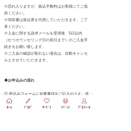
※恐れ入りますが、振込手数料はお客様にてご負
担ください。
※領収書は振込票を代用していただきます。ご了
承ください。
※入金に関する請求メールを受理後、5日以内
（かつカウンセリング日の前日まで）のご入金手
続きをお願い致します。
※ご入金の確認が取れない場合は、自動キャンセ
ルとさせていただきます。
◆お申込みの流れ
① 申込みフォームに必要事項をご記入のうえ、送
信してください。自動返信メールをお届けしま
ﾎｰﾑ
ﾌﾞﾛｸﾞ
ｻｰﾋﾞｽ
ｲﾍﾞﾝﾄ
ﾌﾟﾛﾌｨｰﾙ
す。　
​② ２～３日中にお申込み内容の確認とご入金の請
求に関するメールをお送り致します。