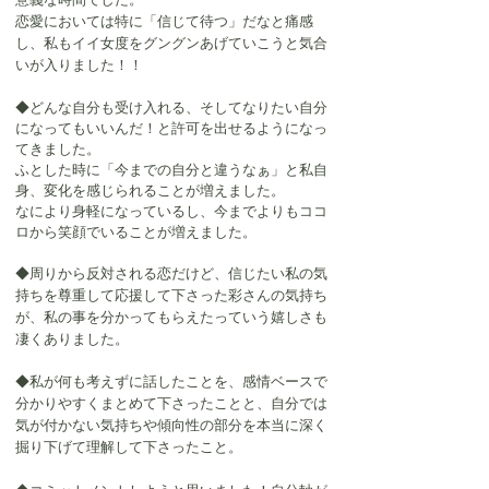
恋愛においては特に「信じて待つ」だなと痛感
し、私もイイ女度をグングンあげていこうと気合
いが入りました！！
◆どんな自分も受け入れる、そしてなりたい自分
になってもいいんだ！と許可を出せるようになっ
てきました。
ふとした時に「今までの自分と違うなぁ」と私自
身、変化を感じられることが増えました。
なにより身軽になっているし、今までよりもココ
ロから笑顔でいることが増えました。
◆周りから反対される恋だけど、信じたい私の気
持ちを尊重して応援して下さった彩さんの気持ち
が、私の事を分かってもらえたっていう嬉しさも
凄くありました。
◆私が何も考えずに話したことを、感情ベースで
分かりやすくまとめて下さったことと、自分では
気が付かない気持ちや傾向性の部分を本当に深く
掘り下げて理解して下さったこと。