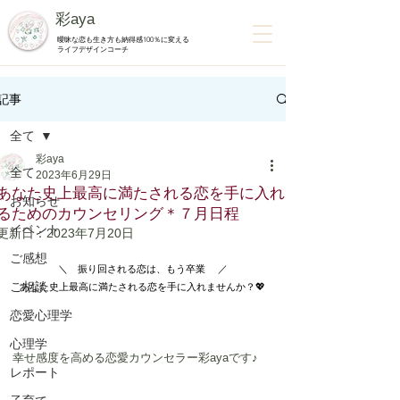
彩aya
曖昧な恋も生き方も納得感100％に変える
ライフデザインコーチ
記事
全て
彩aya
全て
2023年6月29日
あなた史上最高に満たされる恋を手に入れ
お知らせ
るためのカウンセリング＊７月日程
イベント
更新日：
2023年7月20日
ご感想
＼　振り回される恋は、もう卒業 　／
ご相談
あなた史上最高に満たされる恋を手に入れませんか？💖
恋愛心理学
心理学
幸せ感度を高める恋愛カウンセラー彩ayaです♪
レポート