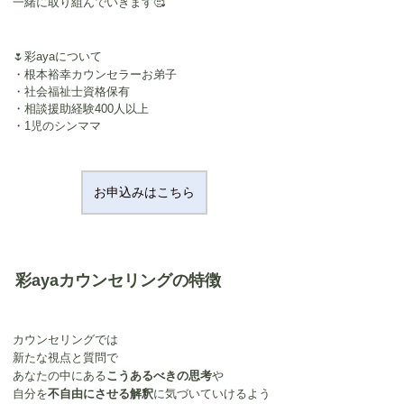
一緒に取り組んでいきます🥰
🌷彩ayaについて
・根本裕幸カウンセラーお弟子
・社会福祉士資格保有
・相談援助経験400人以上
​・1児のシンママ
お申込みはこちら
彩ayaカウンセリングの特徴
カウンセリングでは
新たな視点と質問で
あなたの中にある
こうあるべきの思考
や
自分を
不自由にさせる解釈
に気づいていけるよう