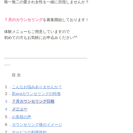
唯一無二の愛され女性を一緒に目指しませんか？
７月のカウンセリング
を募集開始しております！
体験メニューもご用意していますので
初めての方もお気軽にお申込みください^^
　　目 次
１．
こんなお悩みありませんか？
２．
彩ayaカウンセリングの特徴
３．
７月カウンセリング日程
４．
メニュー
５．
お客様の声
６．
カウンセリング後のイメージ
７．
サービスの利用規約