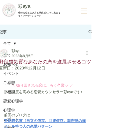
彩aya
曖昧な恋も生き方も納得感100％に変える
ライフデザインコーチ
記事
全て
彩aya
全て
2023年8月5日
野良猫気質なあなたの恋を進展させるコツ
お知らせ
更新日：
2023年12月12日
イベント
ご感想
　＼ 振り回される恋は、もう卒業♡ ／
ご相談
幸せ感度を高める恋愛カウンセラー彩ayaです♪
恋愛心理学
心理学
前回のブログは
レポート
野良猫気質（自立の依存。回避依存。親密感の怖
れ）を持つ人の恋愛パターン