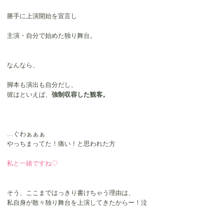
勝手に上演開始を宣言し
主演・自分で始めた独り舞台。
なんなら、
脚本も演出も自分だし、
彼はといえば、
強制収容した観客。
…ぐわぁぁぁ
やっちまってた！痛い！と思われた方
私と一緒ですね♡
そう、ここまではっきり書けちゃう理由は、
私自身が散々独り舞台を上演してきたからー！泣