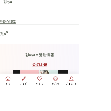
彩aya
恋愛心理学
彩aya＊活動情報
公式LINE
ﾎｰﾑ
ﾌﾞﾛｸﾞ
ｻｰﾋﾞｽ
ｲﾍﾞﾝﾄ
ﾌﾟﾛﾌｨｰﾙ
公式LINEのご登録がおすすめ💖