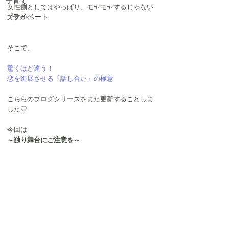
子育て
女性側としてはやっぱり、モヤモヤするじゃない
プライベート
ですか。
そこで、
驚くほど違う！
恋を進展させる「話し合い」の極意
こちらのブログシリーズをまた更新することしま
した♡
今回は
～独り舞台にご注意を～