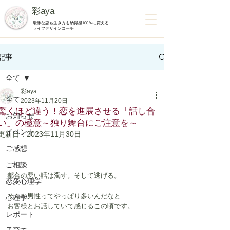
彩aya
曖昧な恋も生き方も納得感100％に変える
ライフデザインコーチ
記事
全て
彩aya
全て
2023年11月20日
驚くほど違う！恋を進展させる「話し合
お知らせ
い」の極意～独り舞台にご注意を～
イベント
更新日：
2023年11月30日
ご感想
ご相談
都合の悪い話は濁す。そして逃げる。
恋愛心理学
そんな男性ってやっぱり多いんだなと
心理学
お客様とお話していて感じるこの頃です。
レポート