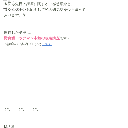
子育て
今回も先日の講座に関するご感想紹介と、
プライベート
リクエストにお応えして私の惚気話を少々綴って
おります。笑
開催した講座は、
野良猫ロックマン本気の攻略講座
です♪
※講座のご案内ブログは
こちら
✧*｡ーー✧*｡ーー✧*｡
Mさま