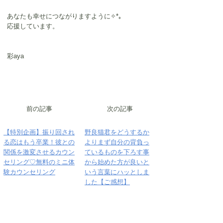
あなたも幸せにつながりますように✧*｡
応援しています。
彩aya 　　　
​前の記事
次の記事
【特別企画】振り回され
野良猫君をどうするか
る恋はもう卒業！彼との
よりまず自分の背負っ
関係を激変させるカウン
ているものを下ろす事
セリング♡無料のミニ体
から始めた方が良いと
験カウンセリング
いう言葉にハッとしま
した【ご感想】