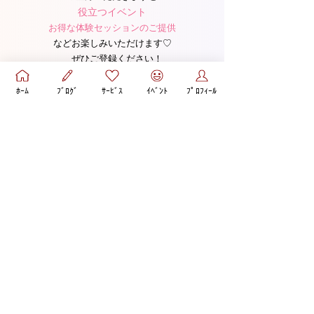
役立つイベント
お得な体験セッションのご提供
などお楽しみいただけます♡​
ぜひご登録ください！
ﾎｰﾑ
ﾌﾞﾛｸﾞ
ｻｰﾋﾞｽ
ｲﾍﾞﾝﾄ
ﾌﾟﾛﾌｨｰﾙ
YouTube
あなたを悩ませる彼は、
【回避依存な野良猫男子】かもしれませ
ん…！
回避依存な野良猫男子との恋に悩む女性が、
振り回される状態を卒業して♡
自分らしく愛されながら、
彼との関係を楽しむコツを配信
しています。