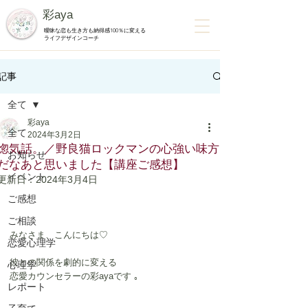
彩aya
曖昧な恋も生き方も納得感100％に変える
ライフデザインコーチ
記事
全て
彩aya
全て
2024年3月2日
惚気話。／野良猫ロックマンの心強い味方
お知らせ
だなあと思いました【講座ご感想】
イベント
更新日：
2024年3月4日
ご感想
ご相談
みなさま、こんにちは♡
恋愛心理学
彼との関係を劇的に変える
心理学
恋愛カウンセラーの彩ayaです ｡
レポート