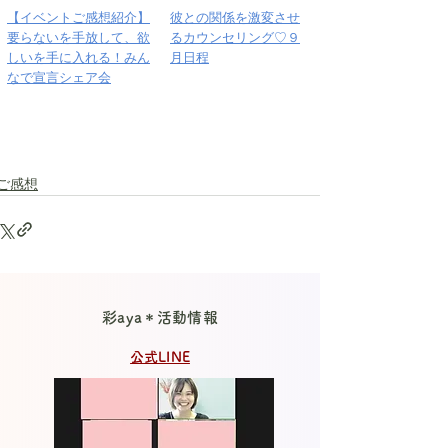
【イベントご感想紹介】
彼との関係を激変させ
要らないを手放して、欲
るカウンセリング♡９
しいを手に入れる！みん
月日程
なで宣言シェア会
ご感想
彩aya＊活動情報
公式LINE