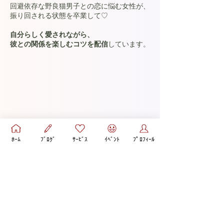
回避依存な野良猫男子との恋に悩む女性が、
振り回される状態を卒業して♡
自分らしく愛されながら、
彼との関係を楽しむコツを配信
しています。
ﾎｰﾑ
ﾌﾞﾛｸﾞ
ｻｰﾋﾞｽ
ｲﾍﾞﾝﾄ
ﾌﾟﾛﾌｨｰﾙ
✧*｡カウンセリングのご感想✧*｡
◆彼の言動に一喜一憂することに疲れつつ