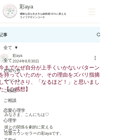
彩aya
曖昧な恋も生き方も納得感100％に変える
ライフデザインコーチ
記事
全て
彩aya
全て
2024年8月30日
今までなぜ自分が上手くいかないパターン
お知らせ
を持っていたのか、その理由をズバリ指摘
イベント
してくださり、「なるほど！」と思いまし
た【ご感想】
ご感想
ご相談
恋愛心理学
みなさま、こんにちは♡
心理学
彼との関係を劇的に変える
レポート
恋愛カウンセラーの彩ayaです。