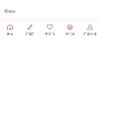
彩aya
ﾎｰﾑ
ﾌﾞﾛｸﾞ
ｻｰﾋﾞｽ
ｲﾍﾞﾝﾄ
ﾌﾟﾛﾌｨｰﾙ
前のページ
次のページ
【開催レポ】ご質問に答
【先着6名様】あなたに
えるフリートークお話会
とっての自分らしい恋
愛ってなぁに？10月イ
ベント