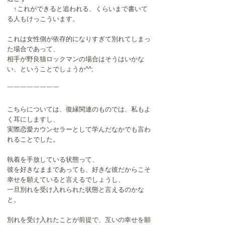
　↑これができると追われる、くらいまで書いて
る人もけっこういます。
これは女性側が依存的になりすぎて別れてしまっ
た場合であって、
相手が野良猫ロックマンの場合はそうはいかな
い、ということでしょうか^^;
￣￣￣￣￣￣￣￣
こちらについては、復縁関連のものでは、私もよ
く耳にしますし、
実際恋愛カウンセラーとして学んだなかでも言わ
れることでした。
執着を手放している状態って、
彼を好きなままであっても、好きな彼だからこそ
幸せを願えていると言えるでしょうし、
一旦別れを受け入れられた状態と言えるのかな
と。
別れを受け入れたことが前提で、互いの幸せを願