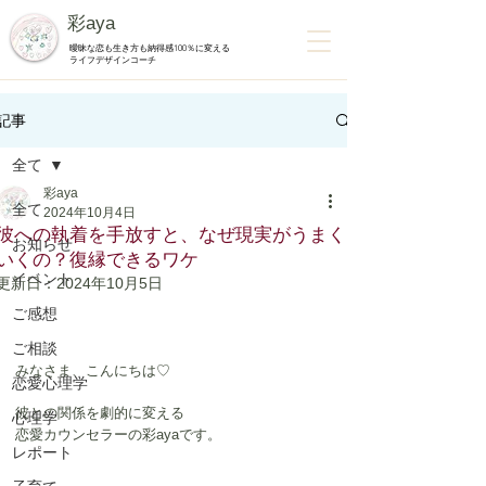
彩aya
曖昧な恋も生き方も納得感100％に変える
ライフデザインコーチ
記事
全て
彩aya
全て
2024年10月4日
彼への執着を手放すと、なぜ現実がうまく
お知らせ
いくの？復縁できるワケ
イベント
更新日：
2024年10月5日
ご感想
ご相談
みなさま、こんにちは♡
恋愛心理学
彼との関係を劇的に変える
心理学
恋愛カウンセラーの彩ayaです。
レポート