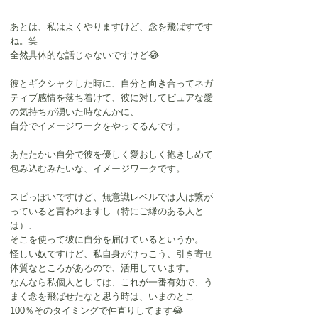
あとは、私はよくやりますけど、念を飛ばすです
ね。笑
全然具体的な話じゃないですけど😂
彼とギクシャクした時に、自分と向き合ってネガ
ティブ感情を落ち着けて、彼に対してピュアな愛
の気持ちが湧いた時なんかに、
自分でイメージワークをやってるんです。
あたたかい自分で彼を優しく愛おしく抱きしめて
包み込むみたいな、イメージワークです。
スピっぽいですけど、無意識レベルでは人は繋が
っていると言われますし（特にご縁のある人と
は）、
そこを使って彼に自分を届けているというか。
怪しい奴ですけど、私自身がけっこう、引き寄せ
体質なところがあるので、活用しています。
なんなら私個人としては、これが一番有効で、う
まく念を飛ばせたなと思う時は、いまのとこ
100％そのタイミングで仲直りしてます😂