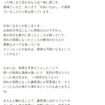
った時にまた交わるならば一緒に過ごす。
復縁といえど、あくまで「出会いなおし」の感覚
でいることだと私は思っています。
出会いなおしが起こるとき、
以前好き同士になった関係なわけですから、
彼が自分を魅力に思ったところが残っていて、
別れの原因になったところが解消されており、
素敵なオーラを放っている、
といったことがあれば、復縁も可能になるという
ことかなと♪
なかには、執着を手放そうとしたことで、
彼への執拗な連絡が減ったり、笑顔が増えたりと
いった姿が生まれ、（=依存がなくなり)
別れの原因となった嫌悪感とか罪悪感とか、そう
いったものが彼から薄れるというのもありますよ
ね。
きちんと離れることで、嫌悪感にばかりフォーカ