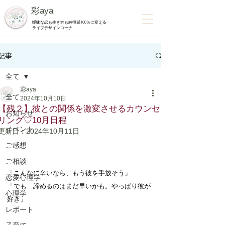
彩aya
曖昧な恋も生き方も納得感100％に変える
ライフデザインコーチ
記事
全て
彩aya
全て
2024年10月10日
【残２】彼との関係を激変させるカウンセ
お知らせ
リング♡10月日程
イベント
更新日：
2024年10月11日
ご感想
ご相談
「こんなに辛いなら、もう彼を手放そう」 
恋愛心理学
「でも…諦めるのはまだ早いかも。やっぱり彼が
心理学
好き」 
レポート