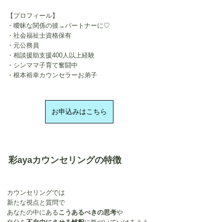
【プロフィール】
・曖昧な関係の彼→パートナーに♡
・社会福祉士資格保有
・元公務員
・相談援助支援400人以上経験
・シンママ子育て奮闘中​
・根本裕幸カウンセラーお弟子
お申込みはこちら
彩ayaカウンセリングの特徴
カウンセリングでは
新たな視点と質問で
あなたの中にある
こうあるべきの思考
や