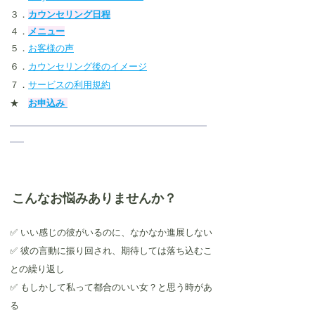
３．
カウンセリング日程
４．
メニュー
５．
お客様の声
６．
カウンセリング後のイメージ
７．
サービスの利用規約
★
お申込み
こんなお悩みありませんか？
✅ いい感じの彼がいるのに、なかなか進展しない
✅ 彼の言動に振り回され、期待しては落ち込むこ
との繰り返し
✅ もしかして私って都合のいい女？と思う時があ
る