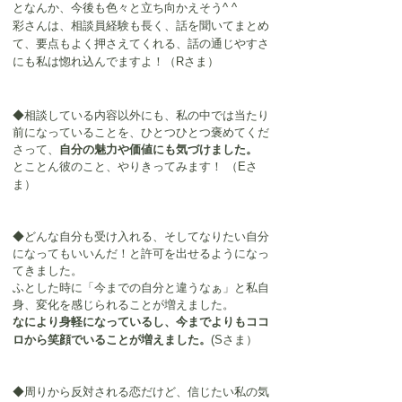
となんか、今後も色々と立ち向かえそう^ ^
彩さんは、相談員経験も長く、話を聞いてまとめ
て、要点もよく押さえてくれる、話の通じやすさ
にも私は惚れ込んでますよ！（Rさま）
◆相談している内容以外にも、私の中では当たり
前になっていることを、ひとつひとつ褒めてくだ
さって、
自分の魅力や価値にも気づけました。 
とことん彼のこと、やりきってみます！ 
（Eさ
ま）
◆どんな自分も受け入れる、そしてなりたい自分
になってもいいんだ！と許可を出せるようになっ
てきました。
ふとした時に「今までの自分と違うなぁ」と私自
身、変化を感じられることが増えました。
なにより身軽になっているし、今までよりもココ
ロから笑顔でいることが増えました。
(Sさま）
◆周りから反対される恋だけど、信じたい私の気