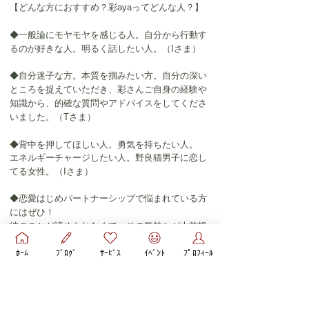
【どんな方におすすめ？彩ayaってどんな人？】
◆一般論にモヤモヤを感じる人。自分から行動す
るのが好きな人。明るく話したい人。
（Iさま）
◆自分迷子な方。本質を掴みたい方。自分の深い
ところを捉えていただき、彩さんご自身の経験や
知識から、的確な質問やアドバイスをしてくださ
いました。（Tさま）
◆背中を押してほしい人。勇気を持ちたい人。
エネルギーチャージしたい人。野良猫男子に恋し
てる女性。
（Iさま）
◆恋愛はじめパートナーシップで悩まれている方
にはぜひ！
彼のことが諦められなくて、その気持ちが大前提
でカウンセリングを受けたのですが、彩ayaさん
ﾎｰﾑ
ﾌﾞﾛｸﾞ
ｻｰﾋﾞｽ
ｲﾍﾞﾝﾄ
ﾌﾟﾛﾌｨｰﾙ
がそのことをを否定せず受け入れてくださった上
で今後どうしていくか、ということを一緒に考え
てくださっているんだ、ということがよくわか
り、何より嬉しかったですし、心強かったです。
(Sさま）