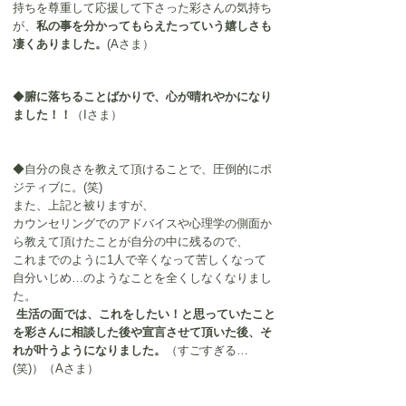
持ちを尊重して応援して下さった彩さんの気持ち
が、
私の事を分かってもらえたっていう嬉しさも
凄くありました。
(Aさま）
◆
腑に落ちることばかりで、心が晴れやかになり
ました！！
（Iさま）
◆自分の良さを教えて頂けることで、圧倒的にポ
ジティブに。(笑) 
また、上記と被りますが、
カウンセリングでのアドバイスや心理学の側面か
ら教えて頂けたことが自分の中に残るので、
これまでのように1人で辛くなって苦しくなって
自分いじめ…のようなことを全くしなくなりまし
た。
生活の面では、これをしたい！と思っていたこと
を彩さんに相談した後や宣言させて頂いた後、そ
れが叶うようになりました。
（すごすぎる…
(笑)）（Aさま）