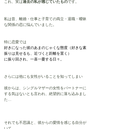
これ、実は
過去の私が感じていたもの
です。
私は昔、離婚・仕事と子育ての両立・退職・曖昧
な関係の恋に悩んでいました。
特に恋愛では
好きになった彼のあまのじゃくな態度（好きな素
振りは見せるも、近づくと距離を置く）
に振り回され、一喜一憂する日々。
​さらには他にも女性がいることを知ってしまい
彼からは、シングルマザーの女性をパートナーに
する気はないとも言われ、絶望的に落ち込みまし
た…
それでも​不思議と、彼からの愛情を感じる自分が
いて。