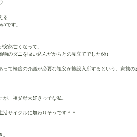
♡
える
yaです。
が突然亡くなって。
動物のダニを吸い込んだからとの見立てでした😱）
あって軽度の介護が必要な祖父が施設入所するという、家族の
たが、祖父母大好きっ子な私。
生活サイクルに加わりそうです＾＾
き。