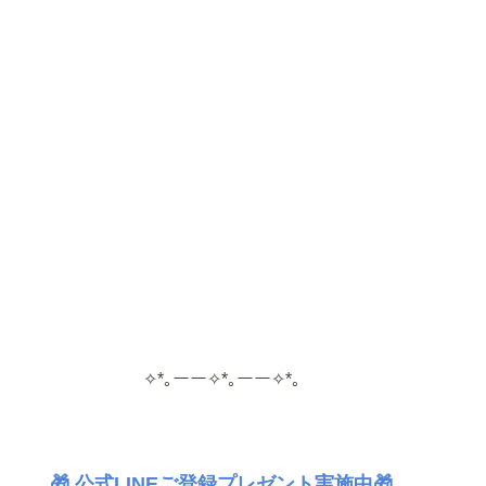
✧*｡ーー✧*｡ーー✧*｡
🎁 公式LINEご登録プレゼント実施中🎁