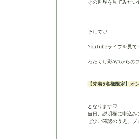
その世界を見てみたい
そして♡
YouTubeライブを
わたくし彩ayaからの
【先着5名様限定】オ
となります♡
当日、説明欄に申込み
ぜひご確認のうえ、プ