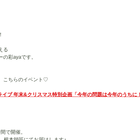
！
える
の彩ayaです。
、こちらのイベント♡
beライブ 年末&クリスマス特別企画「今年の問題は今年のうちに
お時間で開催。
と、根本師匠にてお届けします♪