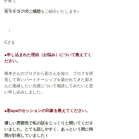
子育て
プライベート
セッションのご感想
をご紹介いたします♪
　↓
Cさま
●申し込まれた理由（お悩み）について教えてく
ださい。
根本さんのブログから彩さんを知り、ブログを拝
見して良いパートナーシップを築かれてきた彩さ
んに復縁したい元彼について相談してみたいと思
い申し込みしました。
●彩ayaのセッションの印象を教えてください。
優しい雰囲気で私の話をじっくりと聞いてくださ
いました。とても話しやすく、あっという間に時
間が計画していました！