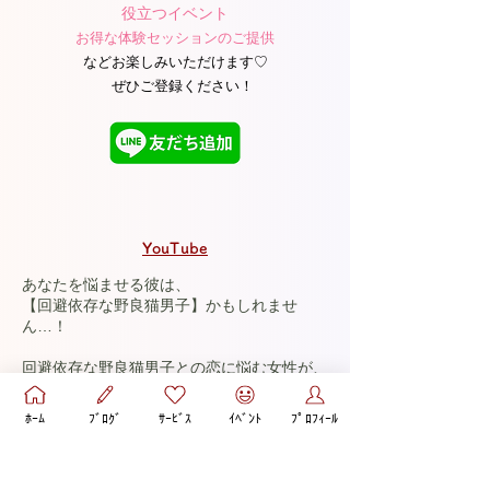
役立つイベント
お得な体験セッションのご提供
などお楽しみいただけます♡​
ぜひご登録ください！
YouTube
あなたを悩ませる彼は、
【回避依存な野良猫男子】かもしれませ
ん…！
回避依存な野良猫男子との恋に悩む女性が、
振り回される状態を卒業して♡
ﾎｰﾑ
ﾌﾞﾛｸﾞ
ｻｰﾋﾞｽ
ｲﾍﾞﾝﾄ
ﾌﾟﾛﾌｨｰﾙ
自分らしく愛されながら、
彼との関係を楽しむコツを配信
しています。