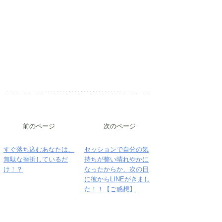
前のページ
次のページ
すぐ落ち込むあなたは、
セッションで自分の気
無駄な挫折しているだ
持ちが整い晴れやかに
け！？
なったからか、次の日
に彼からLINEがきまし
た！！【ご感想】