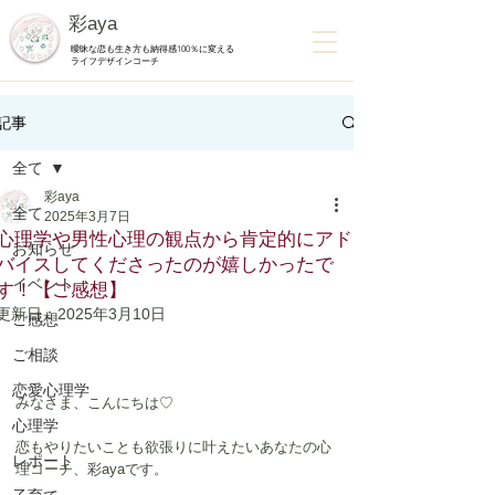
彩aya
曖昧な恋も生き方も納得感100％に変える
ライフデザインコーチ
記事
全て
彩aya
全て
2025年3月7日
心理学や男性心理の観点から肯定的にアド
お知らせ
バイスしてくださったのが嬉しかったで
イベント
す！【ご感想】
更新日：
2025年3月10日
ご感想
ご相談
恋愛心理学
みなさま、こんにちは♡
心理学
恋もやりたいことも欲張りに叶えたいあなたの心
レポート
理コーチ、彩ayaです。