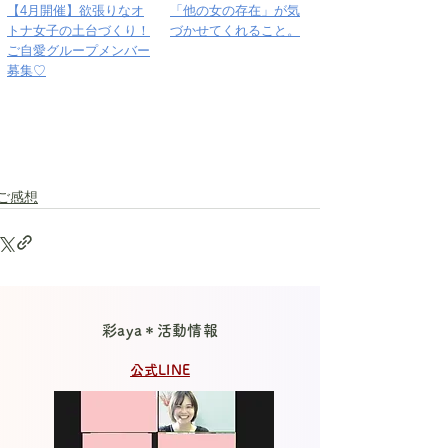
【4月開催】欲張りなオ
「他の女の存在」が気
トナ女子の土台づくり！
づかせてくれること。
ご自愛グループメンバー
募集♡
ご感想
彩aya＊活動情報
公式LINE