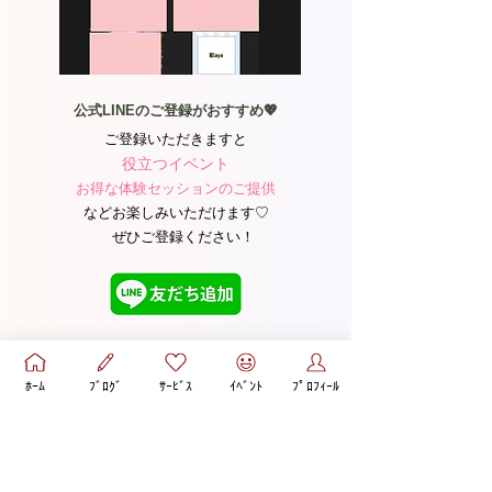
公式LINEのご登録がおすすめ💖
ご登録いただきますと
役立つイベント
お得な体験セッションのご提供
などお楽しみいただけます♡​
ぜひご登録ください！
ﾎｰﾑ
ﾌﾞﾛｸﾞ
ｻｰﾋﾞｽ
ｲﾍﾞﾝﾄ
ﾌﾟﾛﾌｨｰﾙ
YouTube
あなたを悩ませる彼は、
【回避依存な野良猫男子】かもしれませ
ん…！