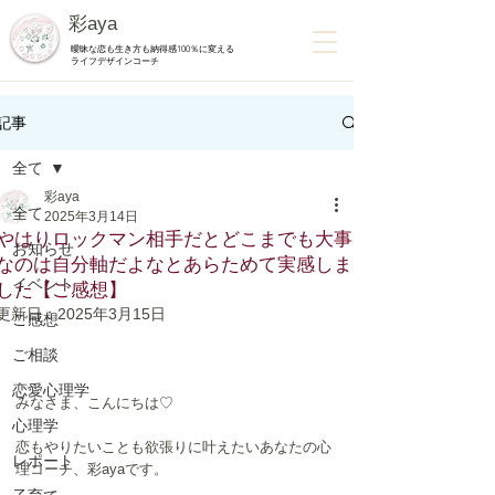
彩aya
曖昧な恋も生き方も納得感100％に変える
ライフデザインコーチ
記事
全て
彩aya
全て
2025年3月14日
やはりロックマン相手だとどこまでも大事
お知らせ
なのは自分軸だよなとあらためて実感しま
イベント
した【ご感想】
更新日：
2025年3月15日
ご感想
ご相談
恋愛心理学
みなさま、こんにちは♡
心理学
恋もやりたいことも欲張りに叶えたいあなたの心
レポート
理コーチ、彩ayaです。