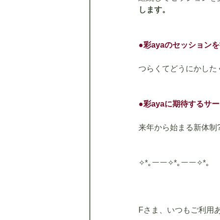
します。
●彩ayaのセッショ
つらくてどうにかした
●
彩ayaに期待するサ
来年から始まる新体制
✧*｡ーー✧*｡ーー✧*｡
Fさま、いつもご利用