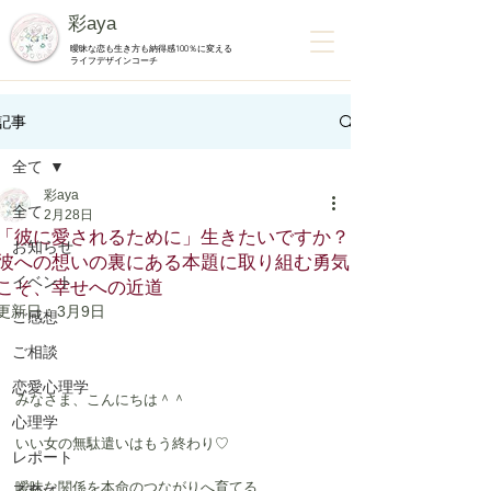
彩aya
曖昧な恋も生き方も納得感100％に変える
ライフデザインコーチ
記事
全て
彩aya
全て
2月28日
「彼に愛されるために」生きたいですか？
お知らせ
彼への想いの裏にある本題に取り組む勇気
イベント
こそ、幸せへの近道
更新日：
3月9日
ご感想
ご相談
恋愛心理学
みなさま、こんにちは＾＾
心理学
いい女の無駄遣いはもう終わり♡
レポート
曖昧な関係を本命のつながりへ育てる、