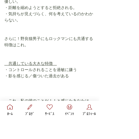
優しい。
・距離を縮めようとすると拒絶される。
・気持ちが見えづらく、何を考えているのかわか
らない。
さらに！野良猫男子にもロックマンにも共通する
特徴はこれ。
　共通している大きな特徴　
・コントロールされることを過敏に嫌う
・影を感じる／傷ついた過去がある
…これ、私の彼のことだ！！と感じたあなたは、
毎月10日に開催する、野良猫ロックマン攻略会
へ
ﾎｰﾑ
ﾌﾞﾛｸﾞ
ｻｰﾋﾞｽ
ｲﾍﾞﾝﾄ
ﾌﾟﾛﾌｨｰﾙ
ぜひ遊びにいらしてくださいね♡
過去の私も、野良猫ロックマンとの恋に悩みなが