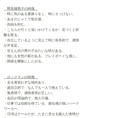
　野良猫男子の特徴　
・時に気のある素振りをし、時にそっけない。
・あまのじゃくで気分屋。
・自由を好む。
・こちらが引くと追いかけてくるが、近づくと距
離を取る。
・自立しているように見えて時に依存的で、感情
が不安定。
・甘えん坊の男の子みたいな時がある。
・他にも女性の影がある。プレイボーイな感じ。
・関係を曖昧にしたがる。
　ロックマンの特徴　
・去る者追わずな傾向あり。
・超自立的で、なんでも一人で抱えている。
・無表情で、感情表現が乏しい。
・会話が理論的で、他人行儀。
・仕事では信頼を得ている、責任感の強いハード
ワーカー。
・日頃はクールだが、たまに見せる緩んだ表情が