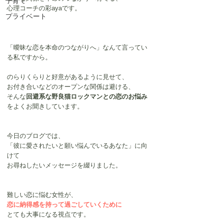
子育て
心理コーチの彩ayaです。
プライベート
「曖昧な恋を本命のつながりへ」なんて言ってい
る私ですから。
のらりくらりと好意があるように見せて、
お付き合いなどのオープンな関係は避ける、
そんな
回避系な野良猫ロックマンとの恋のお悩み
をよくお聞きしています。
今日のブログでは、
「彼に愛されたいと願い悩んでいるあなた」に向
けて
お尋ねしたいメッセージを綴りました。
難しい恋に悩む女性が、
恋に納得感を持って過ごしていくために
とても大事になる視点です。