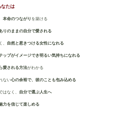
あなたは
、
本命のつながり
を築ける
ありのままの自分で愛される
く、
自然と惹きつける女性になれる
テップがイメージでき明るい気持ちになれる
ら愛される方法
がわかる
れない
心の余裕で、彼のことも包み込める
ではなく、
自分で選ぶ人生へ
魅力を信じて楽しめる