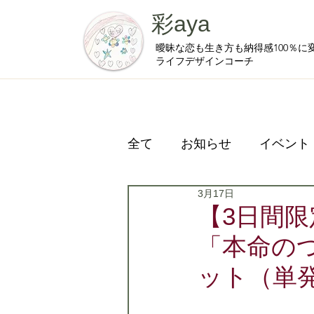
彩aya
曖昧な恋も生き方も納得感100％に
ライフデザインコーチ
全て
お知らせ
イベント
3月17日
プライベート
【3日間
「本命の
ット（単発