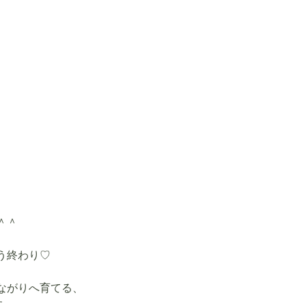
＾＾
う終わり♡
ながりへ育てる、
す。