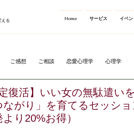
Home
サービス
イベン
変える
ご感想
ご相談
恋愛心理学
心理学
限定復活】いい女の無駄遣い
つながり」を育てるセッショ
より20%お得）