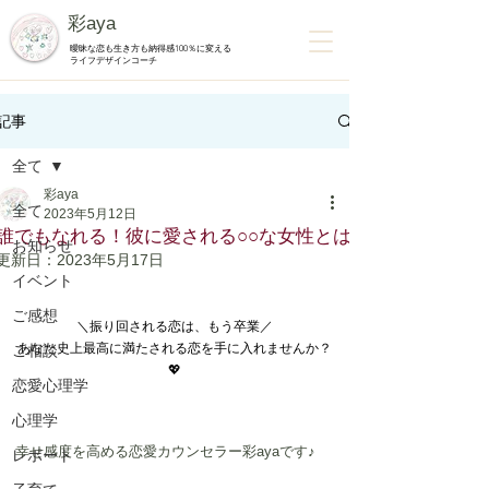
彩aya
曖昧な恋も生き方も納得感100％に変える
ライフデザインコーチ
記事
全て
彩aya
全て
2023年5月12日
誰でもなれる！彼に愛される○○な女性とは
お知らせ
更新日：
2023年5月17日
イベント
ご感想
＼振り回される恋は、もう卒業／
あなた史上最高に満たされる恋を手に入れませんか？
ご相談
💖
恋愛心理学
心理学
幸せ感度を高める恋愛カウンセラー彩ayaです♪
レポート