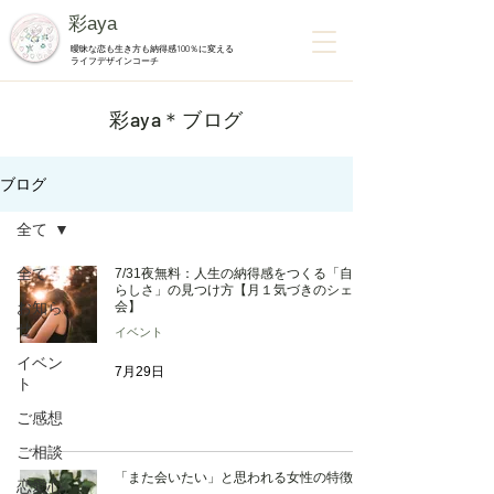
彩aya
曖昧な恋も生き方も納得感100％に変える
ライフデザインコーチ
​彩aya＊ブログ
ブログ
全て
全て
7/31夜無料：人生の納得感をつくる「自分
らしさ」の見つけ方【月１気づきのシェア
お知ら
会】
せ
イベント
イベン
7月29日
ト
ご感想
ご相談
「また会いたい」と思われる女性の特徴
恋愛心