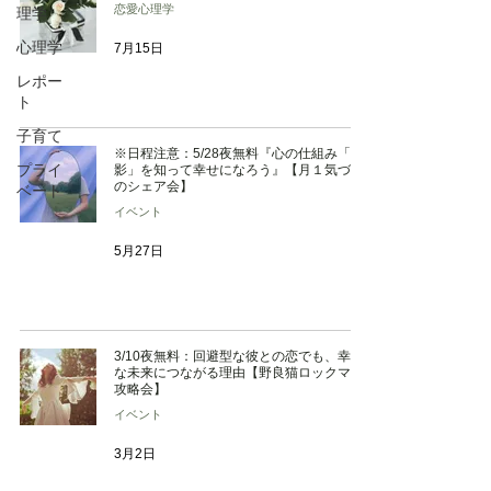
恋愛心理学
理学
心理学
7月15日
レポー
ト
子育て
※日程注意：5/28夜無料『心の仕組み「投
プライ
影」を知って幸せになろう』【月１気づき
のシェア会】
ベート
イベント
5月27日
3/10夜無料：回避型な彼との恋でも、幸せ
な未来につながる理由【野良猫ロックマン
攻略会】
イベント
3月2日