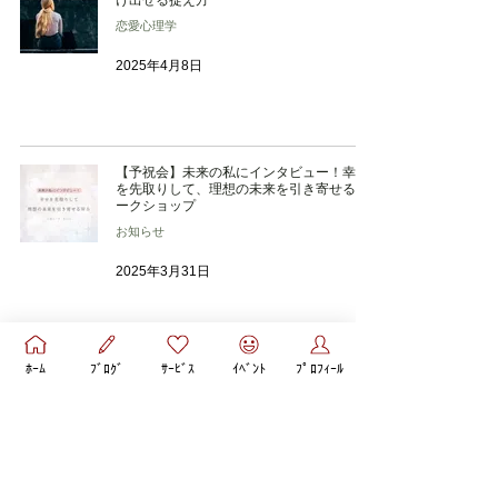
け出せる捉え方
恋愛心理学
2025年4月8日
【予祝会】未来の私にインタビュー！幸せ
を先取りして、理想の未来を引き寄せるワ
ークショップ
お知らせ
2025年3月31日
ﾎｰﾑ
ﾌﾞﾛｸﾞ
ｻｰﾋﾞｽ
ｲﾍﾞﾝﾄ
ﾌﾟﾛﾌｨｰﾙ
3/31→4/14夜無料：罪悪感について【月１
気づきのシェア会】
イベント
2025年3月28日