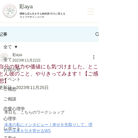
彩aya
曖昧な恋も生き方も納得感100％に変える
ライフデザインコーチ
記事
全て
彩aya
全て
2023年11月22日
自分の魅力や価値にも気づけました。とこ
お知らせ
とん彼のこと、やりきってみます！【ご感
イベント
想】
更新日：
2023年11月25日
ご感想
ご相談
恋愛心理学
本日も、こちらのワークショップ
心理学
未来の私にインタビュー！幸せを先取りして、理
レポート
想の未来を引き寄せるWS