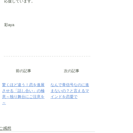
応援しています。
彩aya
前の記事
次の記事
​驚くほど違う！恋を進展
​なんで青信号なのに進
させる「話し合い」の極
まないの？と言えるマ
意～独り舞台にご注意を
インドを恋愛で
～
ご感想