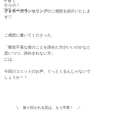
子育て
からの！
プライベート
フォローカウンセリング
のご感想を紹介いたしま
す♡
ご感想に書いてくださった、
「難攻不落な彼のことを諦めた方がいいのかなと
思いつつ、諦めきれない方」
には、
今回のコミットのお声、ぐっとくるんじゃないで
しょうか＾＾
＼　振り回される恋は、もう卒業！　／