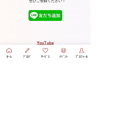
ぜひご登録ください！
YouTube
あなたを悩ませる彼は、
ﾎｰﾑ
ﾌﾞﾛｸﾞ
ｻｰﾋﾞｽ
ｲﾍﾞﾝﾄ
ﾌﾟﾛﾌｨｰﾙ
【回避依存な野良猫男子】かもしれませ
ん…！
回避依存な野良猫男子との恋に悩む女性が、
振り回される状態を卒業して♡
自分らしく愛されながら、
彼との関係を楽しむコツを配信
しています。