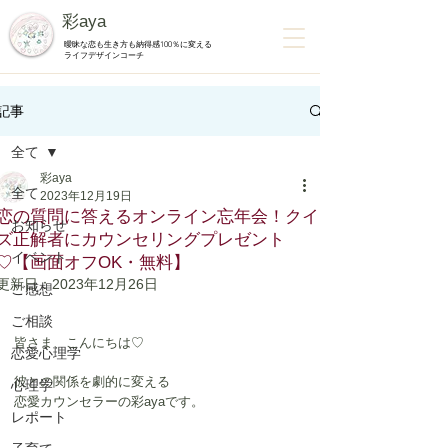
彩aya
曖昧な恋も生き方も納得感100％に変える
ライフデザインコーチ
記事
全て
彩aya
全て
2023年12月19日
恋の質問に答えるオンライン忘年会！クイ
お知らせ
ズ正解者にカウンセリングプレゼント
イベント
♡【画面オフOK・無料】
更新日：
2023年12月26日
ご感想
ご相談
皆さま、こんにちは♡
恋愛心理学
彼との関係を劇的に変える
心理学
恋愛カウンセラーの彩ayaです。
レポート