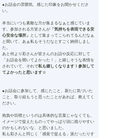
●お話会の雰囲気、感じた印象をお聞かせくださ
い。
本当にいつも素敵な方が集まるなぁと感じていま
す。参加される方皆さんが
「気持ちを表現できる安
心安全な場所」
として集まってこられてるんだなぁ
と聞いて、あぁ私もそうだなとすごく納得しまし
た。
あと何より彩さんが皆さんのお話や反応に対して
「お話会を開いてよかった！」と嬉しそうな表情を
されていて、それで
私も嬉しくなります！参加して
てよかったと思います☺️
●お話会に参加して、感じたこと、新たに気づいた
こと、取り組もうと思ったことがあれば、教えてく
ださい。
抱負や目標というのは具体的な言葉じゃなくても、
イメージで捉えたものってやっぱり頭に残りやすい
のかもしれないな、と思いました。
私も彩さんと同じく「感覚で捉える」派だったりす