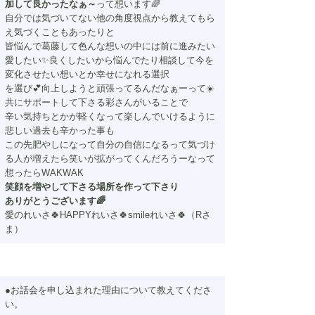
加して良かったなぁ～
って想います🌈
自分では気づいてない他の角度視点から教えてもら
え気づくこともあったりと
皆悩んで葛藤して色んな想いの中には前に進みたい
愛したい✨良くしたいから悩んでたり相談して今を
変化させたい想いとか幸せになれる選択
を選び💕向上しようと頑張ってるんだなぁーって☀️
共にサポートして下さる彩さんがいることで
辛い気持ちとかが軽くなって楽しんでいけるように
悲しい過去も辛かった事も
この先肥やしになって自分の自信になるって気づけ
る人が増えたら笑いが拡がってくんだろうーなって
想ったらWAKWAK
笑顔を増やして下さる場所を作って下さり
ありがとうございます🌈
愛のれいさ🍀HAPPYれいさ🍀smileれいさ🍀（Rさ
ま）
●お話会を申し込まれた理由について教えてくださ
い。