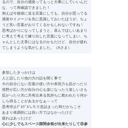
るので、自分の感覚ってもっと大事にしていいんだ
な、って再確認できました！
例えば今後彼に送る言葉にしても、自分が思ってる
感覚やイメージを先に意識しておいたほうが、ちょ
うど良い言葉がおりてくるかもしれないですね！
思考ばかりになってしまうと、喜んでほしいあまり
に考えて考えて練り出した言葉になってしまい、ち
ゃんとした文章にはなるのかもだけど、自分が疲れ
てしまうような気がしました。（Aさま）
参加したきっかけは
人と話したり他の方の話を聞く事で
今の自分にない言葉の使い方や表現力も拡がったり
視野が広い方が自分の心も楽になったり楽しいさも
拡がったり共に共有出来る気持ちに救われたり何か
しら得ることがあるかなぁ～って
思考停止ｸﾞﾙｸﾞﾙしたり息詰まった時だからこそ
あまり体調的には良い方ではなかったけど
疲れはあったけど
心に少しでもスペース隙間余裕が出来たりして😍参