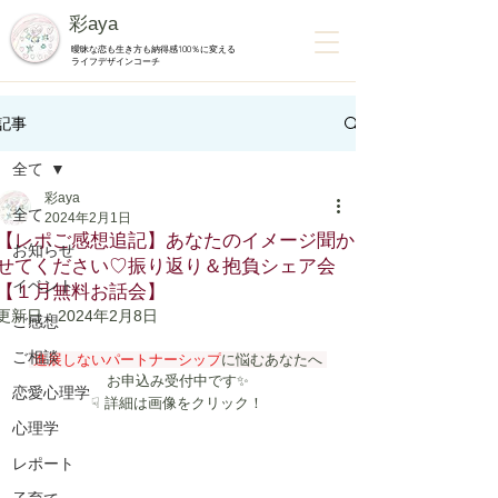
彩aya
曖昧な恋も生き方も納得感100％に変える
ライフデザインコーチ
記事
全て
彩aya
全て
2024年2月1日
【レポご感想追記】あなたのイメージ聞か
お知らせ
せてください♡振り返り＆抱負シェア会
イベント
【１月無料お話会】
更新日：
2024年2月8日
ご感想
ご相談
 進展しないパートナーシップ
に悩むあなたへ 
お申込み受付中です✨
恋愛心理学
☟ 詳細は画像をクリック！
心理学
レポート