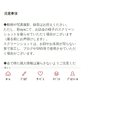
注意事項
◆動画や写真撮影、録音はお控えください。
ただし、彩ayaにて、お話会の様子のスクリーン
ショットを撮らせていただく場合がございます
（撮る前にお声掛けします）。
スクリーンショットは、お顔やお名前が写らない
形で加工し、ブログやSNS等で使用させていただ
く場合がございます。
◆会で得た個人情報は漏らさないようご注意くだ
さい。
◆他の参加者様への妨げや誹謗中傷はおやめくだ
ﾎｰﾑ
ﾌﾞﾛｸﾞ
ｻｰﾋﾞｽ
ｲﾍﾞﾝﾄ
ﾌﾟﾛﾌｨｰﾙ
さい。皆さまが心地よく過ごせる会になるよう進
行したいと思います。
◆精神科や心療内科に通院・投薬治療をされてい
る場合、ご参加によって症状が不安定になるケー
スがあります。そのため原則としてご利用を遠慮
いただいております。ご了承ください。