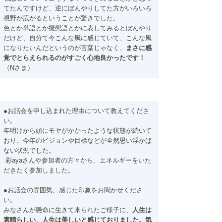
てたんですけど、逆にぼんやりしてた方がいろいろ
視野が広がるということが驚きでした。
色とか単語とか擬態語とかに表してみるとぼんやり
だけど、自分て今こんな風に感じていて、こんな風
になりたいんだというのが言葉じゃなく、
まさに感
覚でとらえられるのがすごく心地良かったです！
（Nさま）
●お話会を申し込まれた理由について教えてくださ
い。
年明けから頭にモヤがかかったような状態が続いて
おり、今年のビジョンや目標などが全然思い浮かば
ない状況でした。
 彩ayaさんや参加者の方々から、エネルギーをいた
だきたく参加しました。
●お話会の雰囲気、感じた印象をお聞かせくださ
い。
みなさんが懸命に生きて来られたご様子に、
人生は
素晴らしい、人生は美しいと感じておりました。気