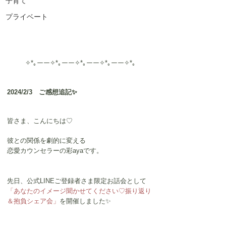
子育て
プライベート
✧*｡ーー✧*｡ーー✧*｡ーー✧*｡ーー✧*｡
2024/2/3　ご感想追記✨
皆さま、こんにちは♡
彼との関係を劇的に変える
恋愛カウンセラーの彩ayaです。
先日、公式LINEご登録者さま限定お話会として
「あなたのイメージ聞かせてください♡振り返り
＆抱負シェア会」
を開催しました✨