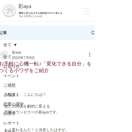
彩aya
曖昧な恋も生き方も納得感100％に変える
ライフデザインコーチ
記事
全て
彩aya
全て
2024年7月9日
お手軽に心機一転♪「変化できる自分」を
お知らせ
つくる小ワザをご紹介
イベント
ご感想
ご相談
みなさま、こんにちは♡　
恋愛心理学
彼との関係を劇的に変える
恋愛カウンセラーの彩ayaです。
心理学
レポート
もう変わるんだ！と決意したはずが、