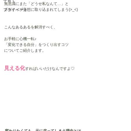
子育て
無意識にまた「どうせ私なんて…」と
プライベート
ネガティブ妄想に取り込まれてしまう(>_<)
こんなあるあるを解消すべく、
お手軽に心機一転♪
「変化できる自分」をつくり出すコツ
についてご紹介します。
見える化
すればいいだけなんですよ♡
変わりたくても、元に戻ってしまう理由とは