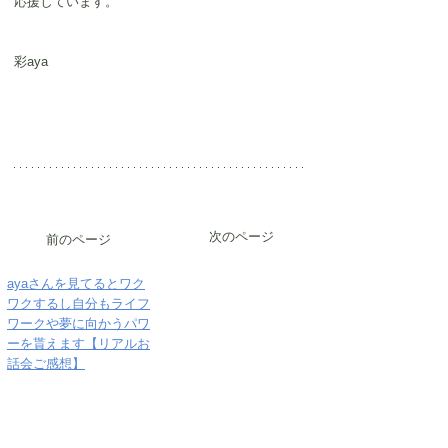
応援しています。
彩aya　
次のページ
前のページ
ayaさんを見てるとワク
ワクするし自分もライフ
ワークや夢に向かうパワ
ーを貰えます【リアルお
話会ご感想】