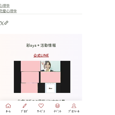
心理学
恋愛心理学
彩aya＊活動情報
公式LINE
公式LINEのご登録がおすすめ💖
ご登録いただきますと
ﾎｰﾑ
ﾌﾞﾛｸﾞ
ｻｰﾋﾞｽ
ｲﾍﾞﾝﾄ
ﾌﾟﾛﾌｨｰﾙ
役立つイベント