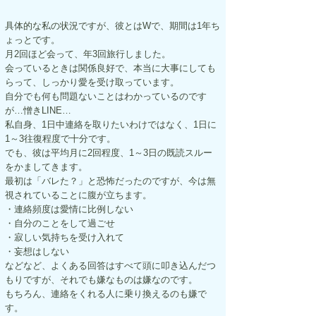
具体的な私の状況ですが、彼とはWで、期間は1年ち
ょっとです。
月2回ほど会って、年3回旅行しました。
会っているときは関係良好で、本当に大事にしても
らって、しっかり愛を受け取っています。
自分でも何も問題ないことはわかっているのです
が…憎きLINE…
私自身、1日中連絡を取りたいわけではなく、1日に
1～3往復程度で十分です。
でも、彼は平均月に2回程度、1～3日の既読スルー
をかましてきます。
最初は「バレた？」と恐怖だったのですが、今は無
視されていることに腹が立ちます。
・連絡頻度は愛情に比例しない
・自分のことをして過ごせ
・寂しい気持ちを受け入れて
・妄想はしない
などなど、よくある回答はすべて頭に叩き込んだつ
もりですが、それでも嫌なものは嫌なのです。
もちろん、連絡をくれる人に乗り換えるのも嫌で
す。