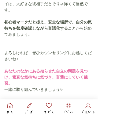
イは、大好きな彼相手だとそりゃ怖くて当然で
す。
初心者マークだと捉え、安全な場所で、自分の気
持ちを都度確認しながら言語化すること
から始め
てみましょう。
よろしければ、ぜひカウンセリングにお越しくだ
さいね♪
あなたのなかにある拗らせた自立の問題を見つ
け、素直な気持ちに気づき、言葉にしていく練
習。
一緒に取り組んでいきましょう✨
ﾎｰﾑ
ﾌﾞﾛｸﾞ
ｻｰﾋﾞｽ
ｲﾍﾞﾝﾄ
ﾌﾟﾛﾌｨｰﾙ
✧*｡
また、自立の問題を手放していくには、そうなる