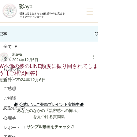
彩aya
曖昧な恋も生き方も納得感100％に変える
ライフデザインコーチ
記事
全て
彩aya
全て
2024年12月6日
W不倫の彼のLINE頻度に振り回されてしま
お知らせ
う【ご相談回答】
イベント
更新日：
2024年12月6日
ご感想
ご相談
🎁 公式LINEご登録プレゼント実施中🎁
恋愛心理学
あなたのなかの『親密感への怖れ』
を見つける質問集
心理学
↓ サンプル動画をチェック♡
レポート