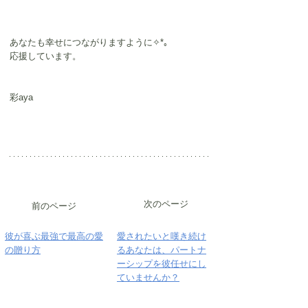
あなたも幸せにつながりますように✧*｡
応援しています。
彩aya
次のページ
前のページ
彼が喜ぶ最強で最高の愛
愛されたいと嘆き続け
の贈り方
るあなたは、パートナ
ーシップを彼任せにし
ていませんか？