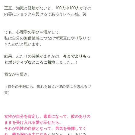
正直、知識と経験がないと、100人中100人がその
内容にショックを受けるであろうレベル感。笑
でも、心理学の学びを活かして、
私は自分の無価値感につなげず素直にやり取りで
きたのだと思います。
結果、ふたりの関係がまさかの、
今までよりもっ
とポジティブなところに着地
しました…！
我ながら驚き。
（自分の手腕にも、怖れを超えた彼の姿にも惚れる♡
笑）
女性が自分を肯定し、素直になって、彼のありの
ままを受け入れる愛が示せたら。
それが男性の自信となって、男気を発揮してく
れ、愛を深める力になる
んだなぁ、としみじみ。