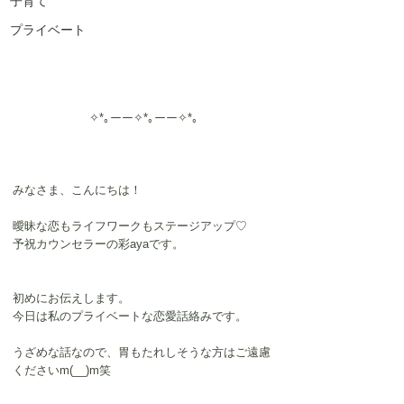
子育て
プライベート
✧*｡ーー✧*｡ーー✧*｡
みなさま、こんにちは！
曖昧な恋もライフワークもステージアップ♡
予祝カウンセラーの彩ayaです。
初めにお伝えします。
今日は私のプライベートな恋愛話絡みです。
うざめな話なので、胃もたれしそうな方はご遠慮
くださいm(__)m笑