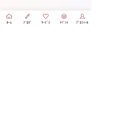
ﾎｰﾑ
ﾌﾞﾛｸﾞ
ｻｰﾋﾞｽ
ｲﾍﾞﾝﾄ
ﾌﾟﾛﾌｨｰﾙ
✧*｡カウンセリングのご感想✧*｡
◆彼の言動に一喜一憂することに疲れつつ
も、やっぱり彼のことが好きでこれからも一
緒にいたいという気持ちの中で葛藤していま
した。
自分はどうしたいのか、自分がどうすれば後
悔が少ないのかなど一緒に考えを整理してく
ださり、彼との接し方での迷いがなくなりま