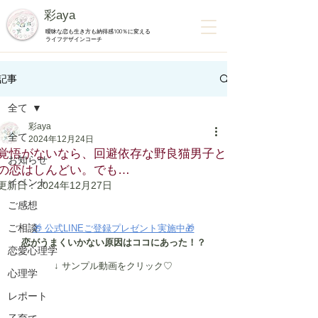
彩aya
曖昧な恋も生き方も納得感100％に変える
ライフデザインコーチ
記事
全て
彩aya
全て
2024年12月24日
覚悟がないなら、回避依存な野良猫男子と
お知らせ
の恋はしんどい。でも…
イベント
更新日：
2024年12月27日
ご感想
ご相談
🎁 公式LINEご登録プレゼント実施中🎁
恋がうまくいかない原因はココにあった！？
恋愛心理学
↓ サンプル動画をクリック♡
心理学
レポート