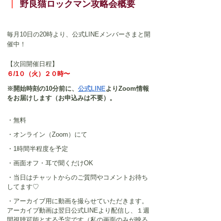
┃ 
野良猫ロックマン攻略会概要
毎月10日の20時より、公式LINEメンバーさまと開
催中！
【次回開催日程】
６/1０（火）２０時〜
※開始時刻の10分前に、
公式LINE
よりZoom情報
をお届けします（お申込みは不要）。
・無料
・オンライン（Zoom）にて
・1時間半程度を予定
・画面オフ・耳で聞くだけOK
・当日はチャットからのご質問やコメントお待ち
してます♡
・アーカイブ用に動画を撮らせていただきます。
アーカイブ動画は翌日公式LINEより配信し、１週
間視聴可能とする予定です（
私の画面のみが映る