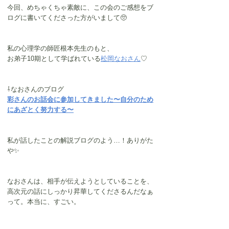
今回、めちゃくちゃ素敵に、この会のご感想をブ
ログに書いてくださった方がいまして🥺
私の心理学の師匠根本先生のもと、
お弟子10期として学ばれている
松岡なおさん
♡
⇩なおさんのブログ
彩さんのお話会に参加してきました〜自分のため
にあざとく努力する〜
私が話したことの解説ブログのよう…！ありがた
や✨
なおさんは、相手が伝えようとしていることを、
高次元の話にしっかり昇華してくださるんだなぁ
って。本当に、すごい。