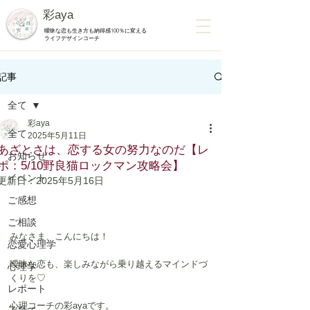
彩aya
曖昧な恋も生き方も納得感100％に変える
ライフデザインコーチ
記事
全て
彩aya
全て
2025年5月11日
あざとさは、恋する女の努力なのだ【レ
お知らせ
ポ：5/10野良猫ロックマン攻略会】
イベント
更新日：
2025年5月16日
ご感想
ご相談
みなさま、こんにちは！
恋愛心理学
曖昧な恋も、楽しみながら乗り越えるマインドづ
心理学
くりを♡
レポート
心理コーチの彩ayaです。