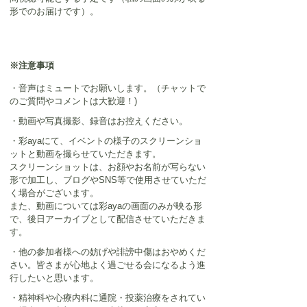
形でのお届けです）。
※注意事項
・音声はミュートでお願いします。（チャットで
のご質問やコメントは大歓迎！)
・動画や写真撮影、録音はお控えください。
・彩ayaにて、イベントの様子のスクリーンショ
ットと動画を撮らせていただきます。
スクリーンショットは、お顔やお名前が写らない
形で加工し、ブログやSNS等で使用させていただ
く場合がございます。
また、動画については彩ayaの画面のみが映る形
で、後日アーカイブとして配信させていただきま
す。
・他の参加者様への妨げや誹謗中傷はおやめくだ
さい。皆さまが心地よく過ごせる会になるよう進
行したいと思います。
・精神科や心療内科に通院・投薬治療をされてい