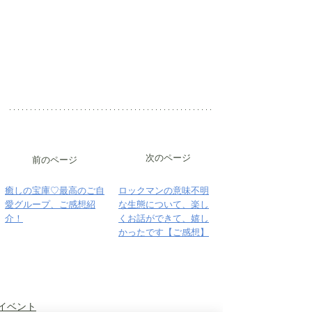
次のページ
前のページ
癒しの宝庫♡最高のご自
ロックマンの意味不明
愛グループ、ご感想紹
な生態について、楽し
介！
くお話ができて、嬉し
かったです【ご感想】
イベント