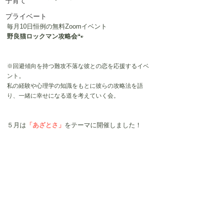
子育て
プライベート
毎月10日恒例の無料Zoomイベント
野良猫ロックマン攻略会
🐾
※回避傾向を持つ難攻不落な彼との恋を応援するイベ
ント。
私の経験や心理学の知識をもとに彼らの攻略法を語
り、一緒に幸せになる道を考えていく会。
５月は
「あざとさ」
をテーマに開催しました！