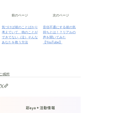
前のページ
次のページ
気づけば彼のことばかり
音信不通にする彼の気
考えていて、他のことが
持ちとは！？リアルの
できてない（泣）そんな
声を聞いてみた
あなたを救う方法
【YouTube】
ご感想
彩aya＊活動情報