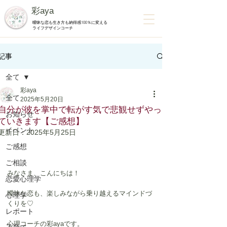
彩aya
曖昧な恋も生き方も納得感100％に変える
ライフデザインコーチ
記事
全て
彩aya
全て
2025年5月20日
自分が彼を掌中で転がす気で悲観せずやっ
お知らせ
ていきます【ご感想】
イベント
更新日：
2025年5月25日
ご感想
ご相談
みなさま、こんにちは！
恋愛心理学
曖昧な恋も、楽しみながら乗り越えるマインドづ
心理学
くりを♡
レポート
心理コーチの彩ayaです。