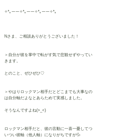
✧*｡ーー✧*｡ーー✧*｡ーー✧*｡
Nさま、ご相談ありがとうございました！
＞自分が彼を掌中で転がす気で悲観せずやってい
きます。
とのこと、ぜひぜひ♡
＞やはりロックマン相手だとどこまでも大事なの
は自分軸だよなとあらためて実感しました。
そうなんですよね(>_<)
ロックマン相手だと、彼の言動に一喜一憂してつ
いつい彼軸（他人軸）になりがちですが💦