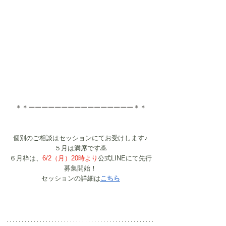
＊＊ーーーーーーーーーーーーーーーー＊＊
個別のご相談はセッションにてお受けします♪
５月は満席です🙇
６月枠は、
6/2（月）20時より
公式LINE
にて先行
募集開始！
セッションの詳細は
こちら