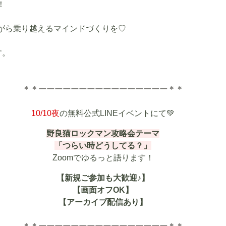
！
がら乗り越えるマインドづくりを♡
す。
＊＊ーーーーーーーーーーーーーーーー＊＊
10/10夜
の無料公式LINEイベントにて💚
野良猫ロックマン攻略会テーマ
「つらい時どうしてる？」
Zoomでゆるっと語ります！
【新規ご参加も大歓迎♪】
【画面オフOK】
【アーカイブ配信あり】