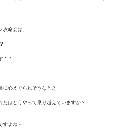
＊＊ーーーーーーーーーーーーーーーー＊＊
ン攻略会は、
？
す＾＾
度に心えぐられそうなとき。
なたはどうやって乗り越えていますか？
ですよね～