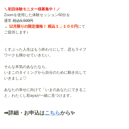
＼初回体験モニター様募集中！／
Zoomを使用した体験セッション60分を
通常 
税込5,500円
→ 
12月限りの限定価格！ 税込１，１００円
にて
ご提供します♪
くすぶった人生はもう終わりにして、恋もライフ
ワークも輝かせていきたい。
そんな本気のあなたなら、
いまこのタイミングから自分のために動き出して
いきましょ♡
あなたの幸せに向けて「いまのあなたにできるこ
と」わたくし彩ayaが一緒に見つけます。
➡詳細・お申込は
こちら
から✨