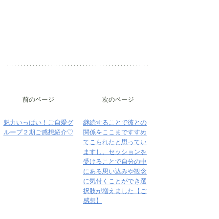
前のページ
次のページ
魅力いっぱい！ご自愛グ
継続することで彼との
ループ２期ご感想紹介♡
関係をここまですすめ
てこられたと思ってい
ますし、セッションを
受けることで自分の中
にある思い込みや観念
に気付くことができ選
択肢が増えました【ご
感想】