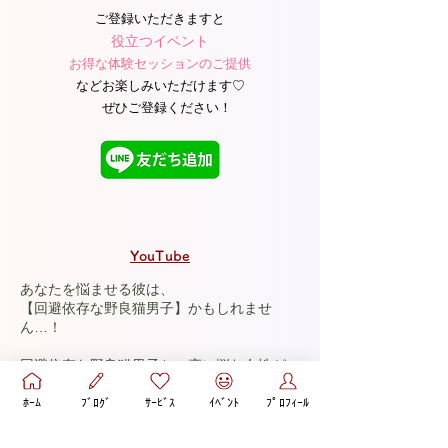
ご登録いただきますと
役立つイベント
お得な体験セッションのご提供
などお楽しみいただけます♡​
ぜひご登録ください！
YouTube
あなたを悩ませる彼は、
【回避依存な野良猫男子】かもしれませ
ん…！
回避依存な野良猫男子との恋に悩む女性が、
振り回される状態を卒業して♡
ﾎｰﾑ
ﾌﾞﾛｸﾞ
ｻｰﾋﾞｽ
ｲﾍﾞﾝﾄ
ﾌﾟﾛﾌｨｰﾙ
自分らしく愛されながら、
彼との関係を楽しむコツを配信
しています。