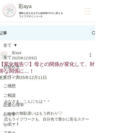
彩aya
曖昧な恋も生き方も納得感100％に変える
ライフデザインコーチ
記事
全て
彩aya
全て
2025年12月8日
【変化報告♡】母との関係が変化して、対
お知らせ
等な関係に…！
イベント
更新日：
2025年12月11日
ご感想
ご相談
みなさま、こんにちは＾＾
恋愛心理学
いい女の無駄遣いはもう終わり♡
心理学
恋もライフワークも、自分色で豊かに彩るステー
レポート
ジへ！