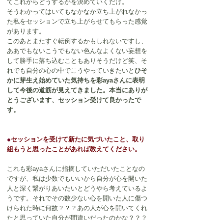
てこれからどうするかを決めていくだけ。
そうわかってはいてもなかなか立ち上がれなかっ
た私をセッションで立ち上がらせてもらった感覚
があります。
このあとまたすぐ転倒するかもしれないですし、
ああでもないこうでもない色んなよくない妄想を
して勝手に落ち込むこともありそうだけど笑、そ
れでも自分の心の中でこうやっていきたいと
ひそ
かに芽生え始めていた気持ちを彩ayaさんに表明
して今後の道筋が見えてきました。本当にありが
とうございます、セッション受けて良かったで
す。
●
セッションを受けて新たに気づいたこと、取り
組もうと思ったことがあれば教えてください。
これも彩ayaさんに指摘していただいたことなの
ですが、私は少数でもいいから自分が心を開いた
人と深く繋がりあいたいとどうやら考えているよ
うです。それでその数少ない心を開いた人に傷つ
けられた時に何故？？？あの人が心を開いてくれ
たと思っていた自分が間違いだったのかな？？？