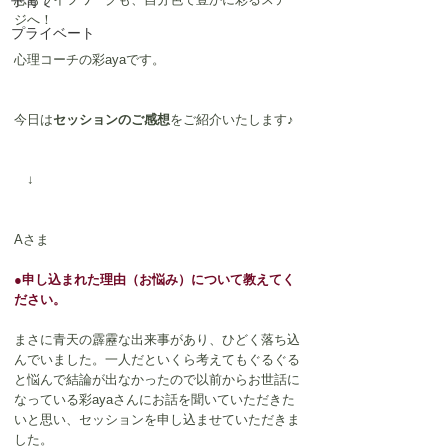
子育て
ジへ！
プライベート
心理コーチの彩ayaです。
今日は
セッションのご感想
をご紹介いたします♪
　↓
Aさま
●申し込まれた理由（お悩み）について教えてく
ださい。
まさに青天の霹靂な出来事があり、ひどく落ち込
んでいました。一人だといくら考えてもぐるぐる
と悩んで結論が出なかったので以前からお世話に
なっている彩ayaさんにお話を聞いていただきた
いと思い、セッションを申し込ませていただきま
した。