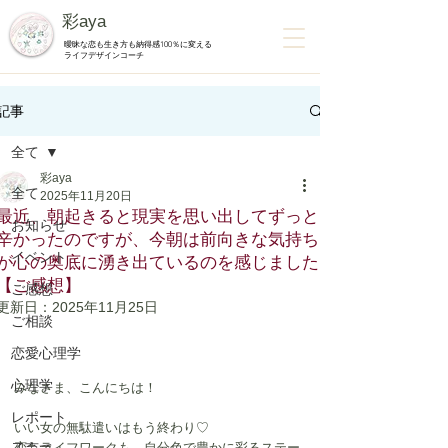
彩aya
曖昧な恋も生き方も納得感100％に変える
ライフデザインコーチ
記事
全て
彩aya
全て
2025年11月20日
最近、朝起きると現実を思い出してずっと
お知らせ
辛かったのですが、今朝は前向きな気持ち
イベント
が心の奥底に湧き出ているのを感じました
【ご感想】
ご感想
更新日：
2025年11月25日
ご相談
恋愛心理学
心理学
みなさま、こんにちは！
レポート
いい女の無駄遣いはもう終わり♡
恋もライフワークも、自分色で豊かに彩るステー