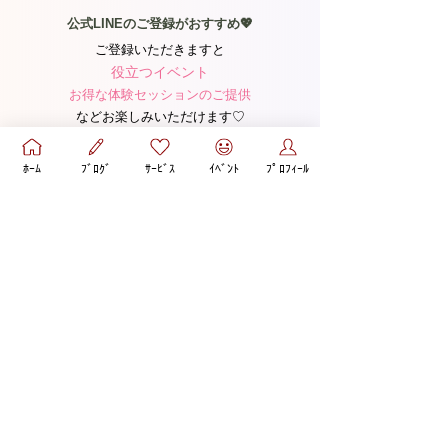
公式LINEのご登録がおすすめ💖
ご登録いただきますと
役立つイベント
お得な体験セッションのご提供
などお楽しみいただけます♡​
ぜひご登録ください！
ﾎｰﾑ
ﾌﾞﾛｸﾞ
ｻｰﾋﾞｽ
ｲﾍﾞﾝﾄ
ﾌﾟﾛﾌｨｰﾙ
YouTube
あなたを悩ませる彼は、
【回避依存な野良猫男子】かもしれませ
ん…！
回避依存な野良猫男子との恋に悩む女性が、
振り回される状態を卒業して♡