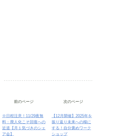
前のページ
次のページ
※日程注意！11/29夜無
【12月開催】2025年を
料：廃人化こそ回復への
振り返り未来への糧に
近道【月１気づきのシェ
する！自分褒めワーク
ア会】
ショップ